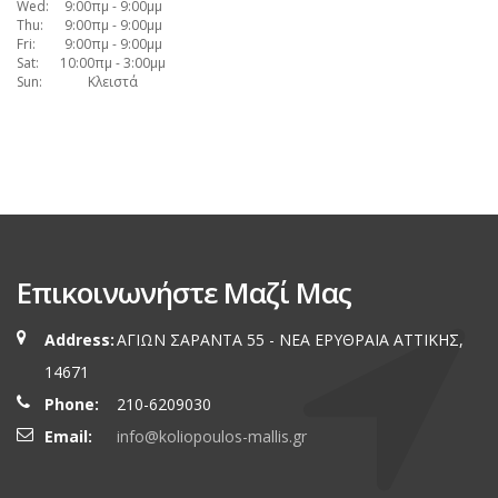
Wed:
9:00πμ - 9:00μμ
Thu:
9:00πμ - 9:00μμ
Fri:
9:00πμ - 9:00μμ
Sat:
10:00πμ - 3:00μμ
Sun:
Κλειστά
Επικοινωνήστε Μαζί Μας
Address:
ΑΓΙΩΝ ΣΑΡΑΝΤΑ 55 - ΝΕΑ ΕΡΥΘΡΑΙA ΑΤΤΙΚΗΣ,
14671
Phone:
210-6209030
Email:
info@koliopoulos-mallis.gr