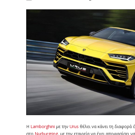
Η
Lamborghini
με την
Urus
θέλει να κάνει τη διαφορά 
στο
Nurburgring
, με την εταιρεία να έχει αποφασίσει 