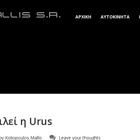
ΑΡΧΙΚΗ
ΑΥΤΟΚΙΝΗΤΑ
ιλεί η Urus
by
Koliopoulos Mallis
Leave your thoughts