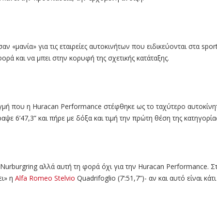
σαν «μανία» για τις εταιρείες αυτοκινήτων που ειδικεύονται στα spor
φορά και να μπει στην κορυφή της σχετικής κατάταξης.
τιγμή που η Huracan Performance στέφθηκε ως το ταχύτερο αυτοκίν
αψε 6’47,3” και πήρε με δόξα και τιμή την πρώτη θέση της κατηγορία
Nurburgring αλλά αυτή τη φορά όχι για την Huracan Performance. Στ
ει» η
Alfa Romeo Stelvio
Quadrifoglio (7’:51,7”)- αν και αυτό είναι κά