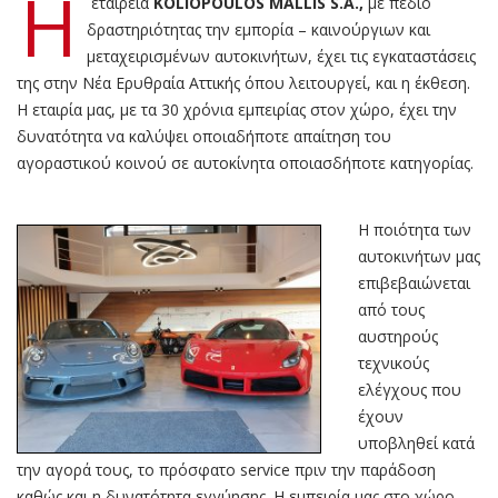
Η
εταιρεία
KOLIOPOULOS MALLIS S.A.,
με πεδίο
δραστηριότητας την εμπορία – καινούργιων και
μεταχειρισμένων αυτοκινήτων, έχει τις εγκαταστάσεις
της στην Νέα Ερυθραία Αττικής όπου λειτουργεί, και η έκθεση.
Η εταιρία μας, με τα 30 χρόνια εμπειρίας στον χώρο, έχει την
δυνατότητα να καλύψει οποιαδήποτε απαίτηση του
αγοραστικού κοινού σε αυτοκίνητα οποιασδήποτε κατηγορίας.
Η ποιότητα των
αυτοκινήτων μας
επιβεβαιώνεται
από τους
αυστηρούς
τεχνικούς
ελέγχους που
έχουν
υποβληθεί κατά
την αγορά τους, το πρόσφατο service πριν την παράδοση
καθώς και η δυνατότητα εγγύησης. Η εμπειρία μας στο χώρο