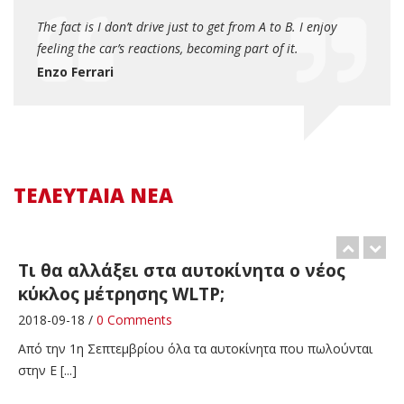
Το SUV της Tesla στην Ελλάδα (0lt
κατανάλωση)
 it
The fact is I don’t drive just to get from A to B. I enjoy
Fast c
feeling the car’s reactions, becoming part of it.
beaut
2018-03-30 /
0 Comments
Enzo Ferrari
Rod 
Είναι το μοναδικό αμιγώς ηλεκτρικό SUV μαζικής παραγωγής
που � [...]
To ρεκόρ στο ‘Ring απειλεί η Urus
2017-12-12 /
0 Comments
ΤΕΛΕΥΤΑΙΑ ΝΕΑ
Η Lamborghini με την Urus θέλει να κάνει τη διαφορά όπως
φαίνεται σε � [...]
Τι θα αλλάξει στα αυτοκίνητα ο νέος
κύκλος μέτρησης WLTP;
2018-09-18 /
0 Comments
Από την 1η Σεπτεμβρίου όλα τα αυτοκίνητα που πωλούνται
στην Ε [...]