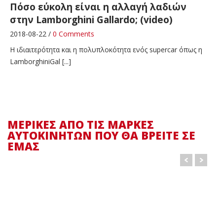
Πόσο εύκολη είναι η αλλαγή λαδιών
στην Lamborghini Gallardo; (video)
2018-08-22 /
0 Comments
Η ιδιαιτερότητα και η πολυπλοκότητα ενός supercar όπως η
LamborghiniGal [...]
Το SUV της Tesla στην Ελλάδα (0lt
κατανάλωση)
2018-03-30 /
0 Comments
ΜΕΡΙΚΕΣ ΑΠΟ ΤΙΣ ΜΑΡΚΕΣ
Είναι το μοναδικό αμιγώς ηλεκτρικό SUV μαζικής παραγωγής
ΑΥΤΟΚΙΝΗΤΩΝ ΠΟΥ ΘΑ ΒΡΕΙΤΕ ΣΕ
που � [...]
ΕΜΑΣ
To ρεκόρ στο ‘Ring απειλεί η Urus
2017-12-12 /
0 Comments
Η Lamborghini με την Urus θέλει να κάνει τη διαφορά όπως
φαίνεται σε � [...]